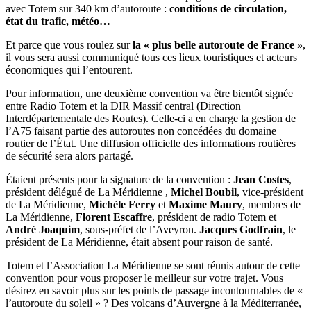
avec Totem sur 340 km d’autoroute :
conditions de circulation,
état du trafic, météo…
Et parce que vous roulez sur
la « plus belle autoroute de France »
,
il vous sera aussi communiqué tous ces lieux touristiques et acteurs
économiques qui l’entourent.
Pour information, une deuxième convention va être bientôt signée
entre Radio Totem et la DIR Massif central (Direction
Interdépartementale des Routes). Celle-ci a en charge la gestion de
l’A75 faisant partie des autoroutes non concédées du domaine
routier de l’État. Une diffusion officielle des informations routières
de sécurité sera alors partagé.
Étaient présents pour la signature de la convention :
Jean Costes
,
président délégué de La Méridienne ,
Michel Boubil
, vice-président
de La Méridienne,
Michèle Ferry
et
Maxime Maury
, membres de
La Méridienne,
Florent Escaffre
, président de radio Totem et
André Joaquim
, sous-préfet de l’Aveyron.
Jacques Godfrain
, le
président de La Méridienne, était absent pour raison de santé.
Totem et l’Association La Méridienne se sont réunis autour de cette
convention pour vous proposer le meilleur sur votre trajet. Vous
désirez en savoir plus sur les points de passage incontournables de «
l’autoroute du soleil » ? Des volcans d’Auvergne à la Méditerranée,