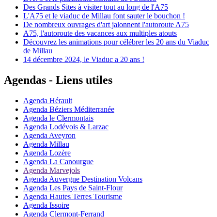
Des Grands Sites à visiter tout au long de l'A75
L'A75 et le viaduc de Millau font sauter le bouchon !
De nombreux ouvrages d'art jalonnent l'autoroute A75
A75, l'autoroute des vacances aux multiples atouts
Découvrez les animations pour célébrer les 20 ans du Viaduc
de Millau
14 décembre 2024, le Viaduc a 20 ans !
Agendas - Liens utiles
Agenda Hérault
Agenda Béziers Méditerranée
Agenda le Clermontais
Agenda Lodévois & Larzac
Agenda Aveyron
Agenda Millau
Agenda Lozère
Agenda La Canourgue
Agenda Marvejols
Agenda Auvergne Destination Volcans
Agenda Les Pays de Saint-Flour
Agenda Hautes Terres Tourisme
Agenda Issoire
Agenda Clermont-Ferrand