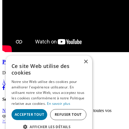
×
Photos, Vidéos
Ce site Web utilise des
cookies
Découvrez la vidéo de l'A75 !
Notre site Web utilise des cookies pour
À propos
|
Contact
améliorer l'expérience utilisateur. En
utilisant notre site Web, vous acceptez tous
les cookies conformément à notre Politique
Soutenez l'A75 La Méridienne!
relative aux cookies.
En savoir plus
N'hésitez pas à nous contacter
, nous répondrons à toutes vos
ACCEPTER TOUT
REFUSER TOUT
questions.
> En savoir plus
AFFICHER LES DÉTAILS